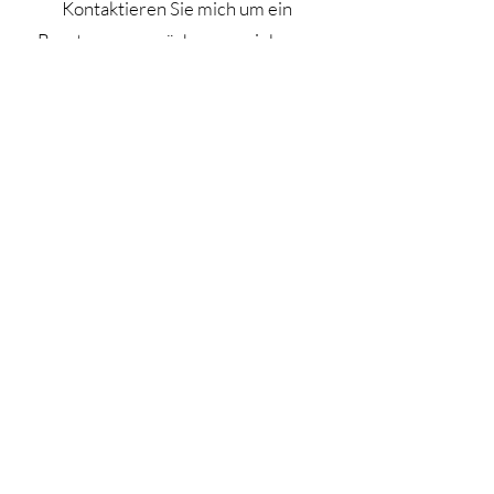
Kontaktieren Sie mich um ein
Beratungsgespräch zu vereinbaren
oder hinterlassen Sie mir eine
Nachricht mit Ihrem Anliegen. Ich
melde mich bei Ihnen.
"Glückskids"
Inhaber: Peggy Paul
Friedensstraße 147a
D-02929 Rothenburg
info@gluecks-kids.com
+49 (0)152 53 370 898